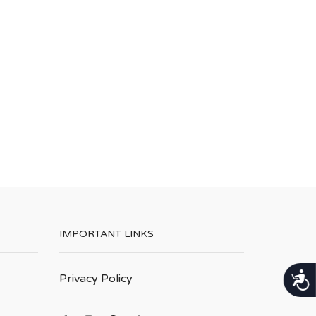
בְּתוֹכְנַת
קוֹרֵא־מָסָךְ;
לְחַץ
Control-
F10
לִפְתִיחַת
תַּפְרִיט
נְגִישׁוּת.
IMPORTANT LINKS
נגישות
Privacy Policy