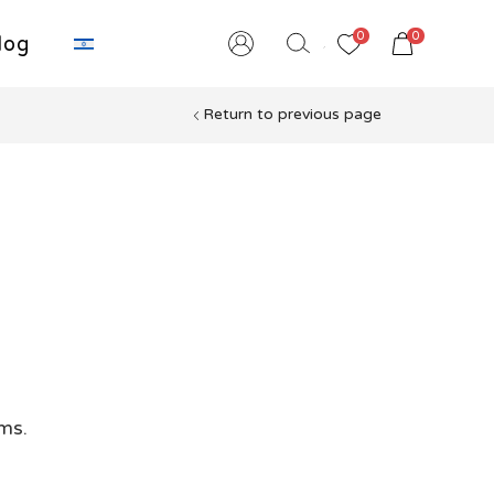
שִׂים
0
0
לֵב:
log
בְּאֲתָר
זֶה
Return to previous page
מֻפְעֶלֶת
מַעֲרֶכֶת
נָגִישׁ
בִּקְלִיק
הַמְּסַיַּעַת
לִנְגִישׁוּת
הָאֲתָר.
לְחַץ
Control-
F11
לְהַתְאָמַת
הָאֲתָר
rms.
לְעִוְורִים
הַמִּשְׁתַּמְּשִׁים