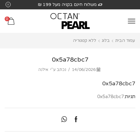
שִׂים
משלוח חינם בקניה מעל 199 ₪
לֵב:
בְּאֲתָר
0
זֶה
מֻפְעֶלֶת
עמוד הבית
בלוג
ללא קטגוריה
מַעֲרֶכֶת
נָגִישׁ
בִּקְלִיק
0x5a78cbc7
הַמְּסַיַּעַת
14/06/2026
/
נכתב ע"י
אילנה
לִנְגִישׁוּת
הָאֲתָר.
0x5a78cbc7
תגיות:
0x5a78cbc7