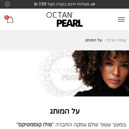
שִׂים
משלוח חינם בקניה מעל 199 ₪
לֵב:
בְּאֲתָר
0
זֶה
מֻפְעֶלֶת
מַעֲרֶכֶת
עמוד הבית
על המותג
נָגִישׁ
בִּקְלִיק
הַמְּסַיַּעַת
לִנְגִישׁוּת
הָאֲתָר.
על המותג
במשך עשור שלם עסקה החברה "
פולו קוסמטיקס
"