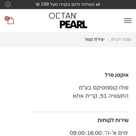
שִׂים
משלוח חינם בקניה מעל 199 ₪
לֵב:
בְּאֲתָר
0
זֶה
מֻפְעֶלֶת
עמוד הבית
יצירת קשר
מַעֲרֶכֶת
נָגִישׁ
בִּקְלִיק
הַמְּסַיַּעַת
לִנְגִישׁוּת
אוקטן פרל
הָאֲתָר.
פולו קוסמטיקס בע"מ
התעשיה 51, קרית אתא
שירות לקוחות
ימים א'-ה': 09:00-16:00