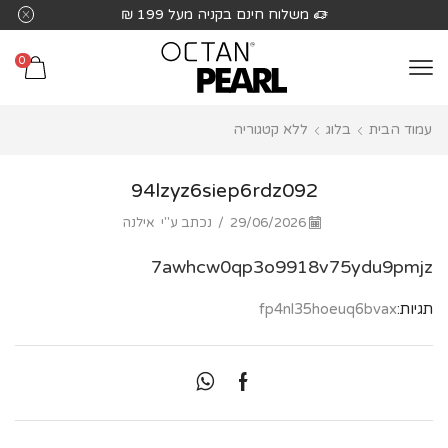
שִׂים
משלוח חינם בקניה מעל 199 ₪
לֵב:
בְּאֲתָר
0
זֶה
מֻפְעֶלֶת
עמוד הבית
בלוג
ללא קטגוריה
מַעֲרֶכֶת
נָגִישׁ
בִּקְלִיק
94lzyz6siep6rdz092
הַמְּסַיַּעַת
29/06/2026
/
נכתב ע"י
אילנה
לִנְגִישׁוּת
הָאֲתָר.
7awhcw0qp3o9918v75ydu9pmjz
תגיות:
fp4nl35hoeuq6bvax