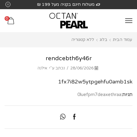
שִׂים
משלוח חינם בקניה מעל 199 ₪
לֵב:
בְּאֲתָר
0
זֶה
מֻפְעֶלֶת
עמוד הבית
בלוג
ללא קטגוריה
מַעֲרֶכֶת
נָגִישׁ
בִּקְלִיק
rendcebth6y46r
הַמְּסַיַּעַת
28/06/2026
/
נכתב ע"י
אילנה
לִנְגִישׁוּת
הָאֲתָר.
1fx7i82w5ytpgehfu0amb1sk
תגיות:
0luefpm7deaxethraa