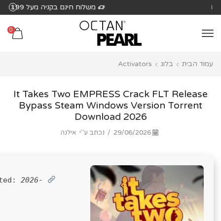
שִׂים
משלוח חינם בקניה מעל 199 ₪
לֵב:
בְּאֲתָר
0
זֶה
מֻפְעֶלֶת
עמוד הבית
בלוג
Activators
מַעֲרֶכֶת
נָגִישׁ
בִּקְלִיק
It Takes Two EMPRESS Crack FLT Release
הַמְּסַיַּעַת
Bypass Steam Windows Version Torrent
Download 2026
לִנְגִישׁוּת
הָאֲתָר.
29/06/2026
/
נכתב ע"י
אילנה
ted:
2026-
SHA sum: