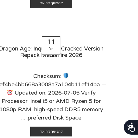
להמשך קריאה
11
Dragon Age: Inquisition Cracked Version
יול
Repack MediaFire 2026
Checksum:
ef4be4bb668a3008a7a104b11ef14ba —
Updated on: 2026-07-05 Verify
Processor: Intel i5 or AMD Ryzen 5 for
1080p RAM: high-speed DDR5 memory
preferred Disk Space: ...
נגישות
להמשך קריאה