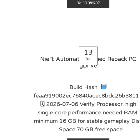
להמשך קריאה
13
NieR: Automata patched Repack PC
יול
gDrive
Build Hash:
feaa919002ec76840acec8bdc26b3811 
🗓 2026-07-06 Verify Processor: high
single-core performance needed RAM:
minimum 16 GB for stable gameplay Dis
Space:70 GB free space ...