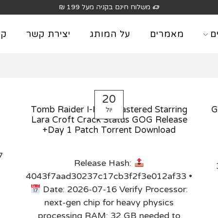
משלוח חינם בקניה מעל 199 ₪
ם
מאמרים
על המותג
יצירת קשר
קט
20
Tomb Raider I-III Remastered Starring
G
יול
Lara Croft Crack Status GOG Release
+Day 1 Patch Torrent Download
7
Release Hash:
4043f7aad30237c17cb3f2f3e012af33 •
Date: 2026-07-16 Verify Processor:
next-gen chip for heavy physics
processing RAM: 32 GB needed to