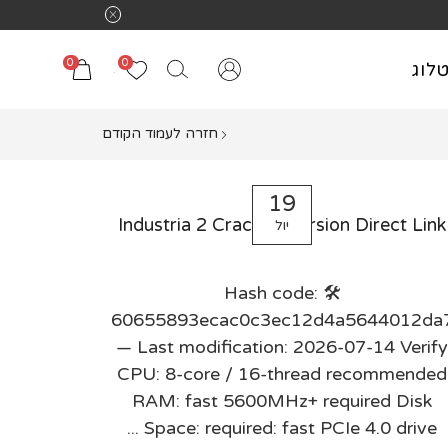
0
0
לוג
חזרה לעמוד הקודם
19
Industria 2 Cracked Version Direct Link
יול
🛠 Hash code:
60655893ecac0c3ec12d4a5644012da
— Last modification: 2026-07-14 Verify
CPU: 8-core / 16-thread recommended
RAM: fast 5600MHz+ required Disk
Space: required: fast PCIe 4.0 drive ...