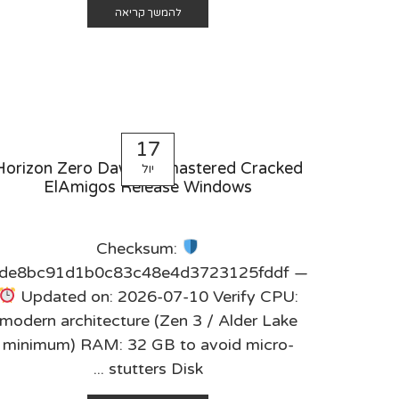
להמשך קריאה
17
Horizon Zero Dawn Remastered Cracked
יול
ElAmigos Release Windows
Checksum:
de8bc91d1b0c83c48e4d3723125fddf —
Updated on: 2026-07-10 Verify CPU:
modern architecture (Zen 3 / Alder Lake
minimum) RAM: 32 GB to avoid micro-
stutters Disk ...