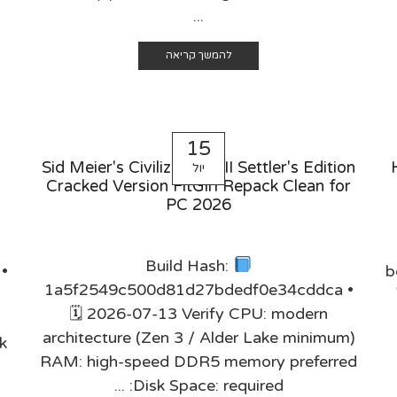
...
להמשך קריאה
15
Sid Meier's Civilization VII Settler's Edition
יול
Cracked Version FitGirl Repack Clean for
PC 2026
Build Hash:
•
b
1a5f2549c500d81d27bdedf0e34cddca •
🗓 2026-07-13 Verify CPU: modern
architecture (Zen 3 / Alder Lake minimum)
k
RAM: high-speed DDR5 memory preferred
Disk Space: required: ...