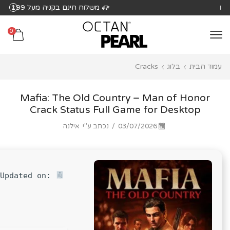
שִׂים
משלוח חינם בקניה מעל 199 ₪
לֵב:
בְּאֲתָר
0
זֶה
מֻפְעֶלֶת
עמוד הבית
בלוג
Cracks
מַעֲרֶכֶת
נָגִישׁ
בִּקְלִיק
Mafia: The Old Country – Man of Honor
הַמְּסַיַּעַת
Crack Status Full Game for Desktop
לִנְגִישׁוּת
03/07/2026
/
נכתב ע"י
אילנה
הָאֲתָר.
 Updated on: