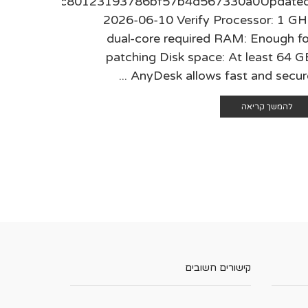
sum:c8be3c80123193786bf57b4d567330a0Updated
5 Verify
2026-06-10 Verify Processor: 1 GH
mmended
dual-core required RAM: Enough fo
: Enough
patching Disk space: At least 64 G
es as ...
AnyDesk allows fast and secure .
להמשך 
להמשך קריאה
קישורים חשובים