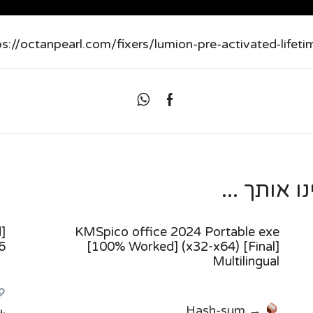
ps://octanpearl.com/fixers/lumion-pre-activated-lifeti
 אותך ...
]
KMSpico office 2024 Portable exe
6
[100% Worked] (x32-x64) [Final]
Multilingual
Hash-sum →