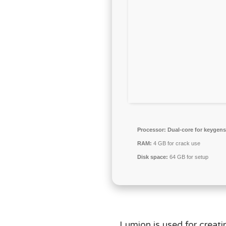
Processor:
Dual-core for keygens
RAM:
4 GB for crack use
Disk space:
64 GB for setup
Lumion is used for creati