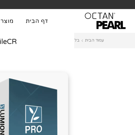
שִׂים
משלוח חינם בקניה מעל 199 ₪
לֵב:
בְּאֲתָר
דף הבית
מוצרי
זֶה
מֻפְעֶלֶת
ileCR
עמוד הבית
בלוג
Fixers
מַעֲרֶכֶת
נָגִישׁ
בִּקְלִיק
הַמְּסַיַּעַת
לִנְגִישׁוּת
הָאֲתָר.
לְחַץ
Control-
F11
לְהַתְאָמַת
הָאֲתָר
לְעִוְורִים
הַמִּשְׁתַּמְּשִׁים