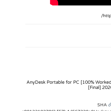
htt
Key x64
AnyDesk Portable for PC [100% Worked
[Final] 202
 code:
SHA
f9aLast