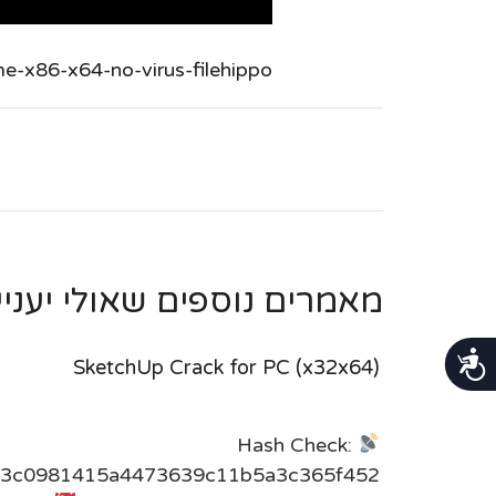
me-x86-x64-no-virus-filehippo/
מאמרים נוספים שאולי יעניינו
נגישות
SketchUp Crack for PC (x32x64)
Hash Check:
3c0981415a4473639c11b5a3c365f452