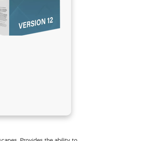
בְּתוֹכְנַת
קוֹרֵא־מָסָךְ;
לְחַץ
Control-
F10
לִפְתִיחַת
תַּפְרִיט
נְגִישׁוּת.
scapes. Provides the ability to