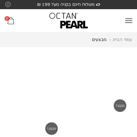
שִׂים
משלוח חינם בקניה מעל 199 ₪
לֵב:
בְּאֲתָר
0
זֶה
מֻפְעֶלֶת
עמוד הבית
מבצעים
מַעֲרֶכֶת
נָגִישׁ
בִּקְלִיק
הַמְּסַיַּעַת
לִנְגִישׁוּת
הָאֲתָר.
מבצע!
מבצע!