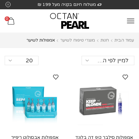
שִׂים
משלוח חינם בקניה מעל 199 ₪
לֵב:
בְּאֲתָר
0
זֶה
מֻפְעֶלֶת
עמוד הבית
חנות
מוצרי טיפוח לשיער
אמפולות לשיער
מַעֲרֶכֶת
נָגִישׁ
בִּקְלִיק
הַמְּסַיַּעַת
לִנְגִישׁוּת
הָאֲתָר.
אמפולות סילבר קיפ דה בלונד
אמפולות אבסולוט ריפייר