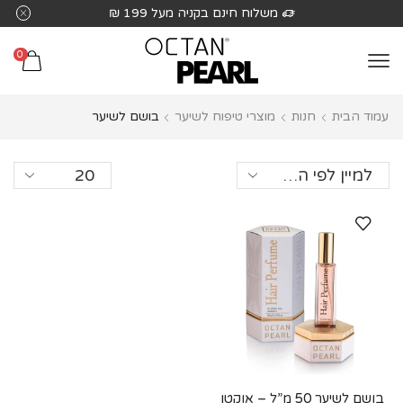
שִׂים
משלוח חינם בקניה מעל 199 ₪
לֵב:
בְּאֲתָר
0
זֶה
מֻפְעֶלֶת
עמוד הבית
חנות
מוצרי טיפוח לשיער
בושם לשיער
מַעֲרֶכֶת
נָגִישׁ
בִּקְלִיק
הַמְּסַיַּעַת
לִנְגִישׁוּת
הָאֲתָר.
בושם לשיער 50 מ”ל – אוקטן