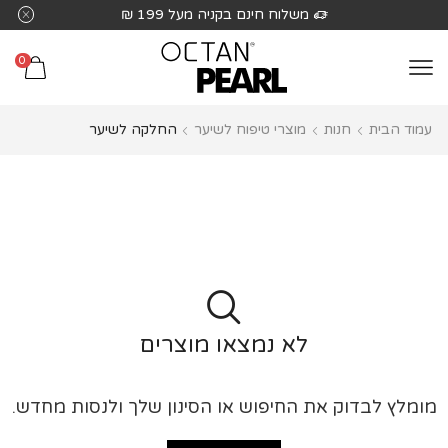
שִׂים
משלוח חינם בקניה מעל 199 ₪
לֵב:
בְּאֲתָר
0
זֶה
מֻפְעֶלֶת
עמוד הבית
חנות
מוצרי טיפוח לשיער
החלקה לשיער
מַעֲרֶכֶת
נָגִישׁ
בִּקְלִיק
הַמְּסַיַּעַת
לִנְגִישׁוּת
הָאֲתָר.
לא נמצאו מוצרים
מומלץ לבדוק את החיפוש או הסינון שלך ולנסות מחדש.