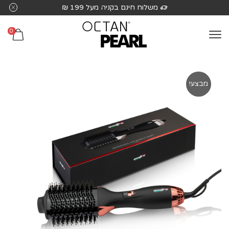
שִׂים
משלוח חינם בקניה מעל 199 ₪
לֵב:
בְּאֲתָר
0
זֶה
מֻפְעֶלֶת
מַעֲרֶכֶת
נָגִישׁ
מבצע!
בִּקְלִיק
הַמְּסַיַּעַת
לִנְגִישׁוּת
הָאֲתָר.