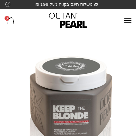
שִׂים
משלוח חינם בקניה מעל 199 ₪
לֵב:
בְּאֲתָר
0
זֶה
מֻפְעֶלֶת
מַעֲרֶכֶת
נָגִישׁ
בִּקְלִיק
הַמְּסַיַּעַת
לִנְגִישׁוּת
הָאֲתָר.