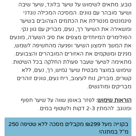
טבע. מתאים לשימוש על שיער בלונד, שיער שיבה
ושיער מובהר עם גוונים. המסיכה המכילה נוגדני
פיגמנטים מנטרלת את הכתמים הצהובים בשיער
ומשאירה את השיער רך, נעים, מבריק עם גוון נקי.
הפולימרים המיוחדים מצפים את סיב השערה, מונעים
את המשך חימצון השיער ופגיעה מהחשיפה לשמש,
מגינים ומשקמים את האזורים המובהרים והצבועים.
מתאימה לשיער שעבר פעולת החלקה בכל השיטות.
שימוש במוצר מבטיח שיער גמיש, רך, נעים, ללא
קשרים, מבריק, נוח לעיצוב, ריח נעים, גוונים זוהרים
מבריקים ומודגשים.
הוראות שימוש
:
לפזר באופן שווה על שיער חפוף
ומנוגב. להמתין 2-3 דקות ולשטוף במים.
בקנייה מעל ₪299 מקבלים מסכה ללא שטיפה 250
מ"ל במתנה!