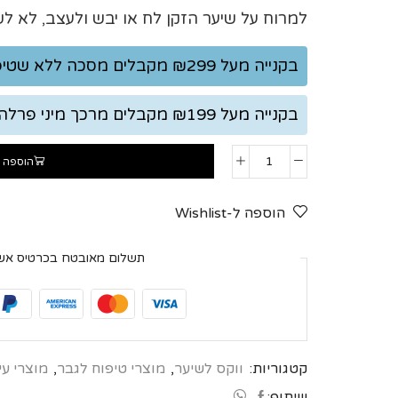
בְּתוֹכְנַת
למרוח על שיער הזקן לח או יבש ולעצב, לא לש
קוֹרֵא־מָסָךְ;
לְחַץ
בקנייה מעל ₪299 מקבלים מסכה ללא שטיפה 250 מ"ל במתנה!
Control-
F10
בקנייה מעל ₪199 מקבלים מרכך מיני פרלה וורה במתנה !
לִפְתִיחַת
תַּפְרִיט
הוספה 
נְגִישׁוּת.
הוספה ל-Wishlist
תשלום מאובטח בכרטיס אש
קטגוריות:
ווקס לשיער
,
מוצרי טיפוח לגבר
,
מוצרי עי
שיתוף: