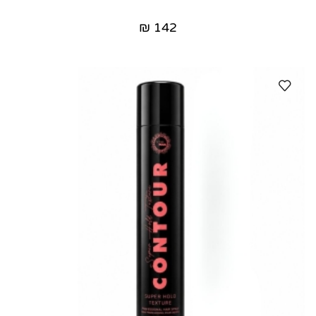
₪
142