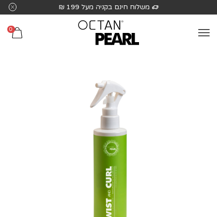
שִׂים
משלוח חינם בקניה מעל 199 ₪
לֵב:
בְּאֲתָר
0
זֶה
מֻפְעֶלֶת
מַעֲרֶכֶת
נָגִישׁ
בִּקְלִיק
הַמְּסַיַּעַת
לִנְגִישׁוּת
הָאֲתָר.