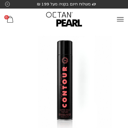
שִׂים
משלוח חינם בקניה מעל 199 ₪
לֵב:
בְּאֲתָר
0
זֶה
מֻפְעֶלֶת
מַעֲרֶכֶת
נָגִישׁ
בִּקְלִיק
הַמְּסַיַּעַת
לִנְגִישׁוּת
הָאֲתָר.