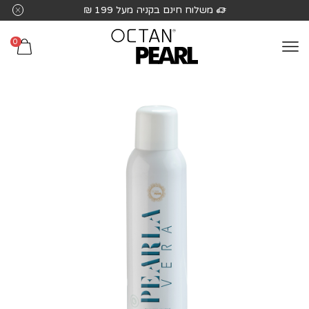
שִׂים
משלוח חינם בקניה מעל 199 ₪
לֵב:
בְּאֲתָר
0
זֶה
מֻפְעֶלֶת
מַעֲרֶכֶת
נָגִישׁ
בִּקְלִיק
הַמְּסַיַּעַת
לִנְגִישׁוּת
הָאֲתָר.