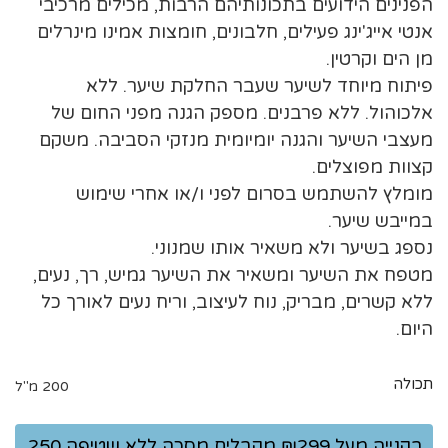
הפנינים הידועים בתכונותיהם הרבות, מכילים מרכיבי
אנטי אייג'ינג פעילים, חלבונים, חומצות אמינו מינרלים
מן הים וקרטין.
פיתוח מיוחד לשיער שעבר החלקת שיער. ללא
אלכוהול. ללא פרבנים. מספק הגנה מפני החום של
מעצבי השיער והגנה יומיומית מנזקי הסביבה. משקם
קצוות מפוצלים.
מומלץ להשתמש בסרום לפני ו/או אחרי שימוש
במייבש שיער.
נספג בשיער ולא משאיר אותו שמנוני.
מטפח את השיער ומשאיר את השיער גמיש, רך, נעים,
ללא קשרים, מבריק, נוח לעיצוב, וריח נעים לאורך כל
היום.
תכולה
200 מ"ל
בקנייה מעל ₪299 מקבלים מסכה ללא שטיפה 250