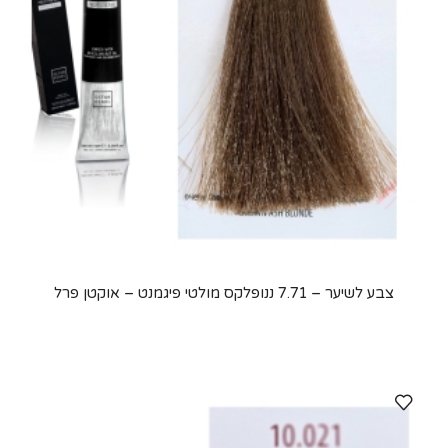
צבע לשיער – 7.71 ננופלקס מולטי פיגמנט – אוקטן פרל