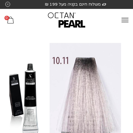
שִׂים
משלוח חינם בקניה מעל 199 ₪
לֵב:
בְּאֲתָר
0
זֶה
מֻפְעֶלֶת
מַעֲרֶכֶת
נָגִישׁ
בִּקְלִיק
הַמְּסַיַּעַת
לִנְגִישׁוּת
הָאֲתָר.