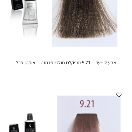
צבע לשיער – 5.71 ננופקלס מולטי פיגמנט – אוקטן פרל