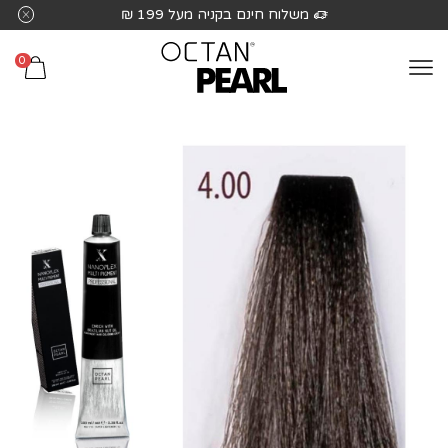
שִׂים
משלוח חינם בקניה מעל 199 ₪
לֵב:
בְּאֲתָר
0
זֶה
מֻפְעֶלֶת
מַעֲרֶכֶת
נָגִישׁ
בִּקְלִיק
הַמְּסַיַּעַת
לִנְגִישׁוּת
הָאֲתָר.