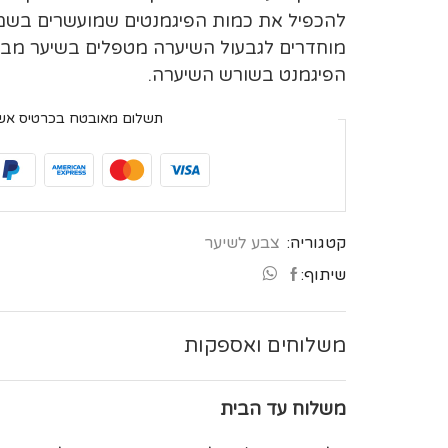
בְּתוֹכְנַת
להכפיל את כמות הפיגמנטים שמועשרים בשמן
קוֹרֵא־מָסָךְ;
מוחדרים לגבעול השיערה מטפלים בשיער מבפנ
לְחַץ
הפיגמנט בשורש השיערה.
Control-
F10
תשלום מאובטח בכרטיס אש
לִפְתִיחַת
תַּפְרִיט
נְגִישׁוּת.
קטגוריה:
צבע לשיער
שיתוף:
משלוחים ואספקות
משלוח עד הבית