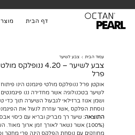
שִׂים
לֵב:
בְּאֲתָר
דף הבית
מוצרי
זֶה
מֻפְעֶלֶת
מַעֲרֶכֶת
נָגִישׁ
בִּקְלִיק
עמוד הבית
צבע לשיער
הַמְּסַיַּעַת
צבע לשיער – 4.20 ננופ
לִנְגִישׁוּת
פרל
הָאֲתָר.
אוקטן פרל ננופלקס מולטי פיגמנט הינו פיתוח
לְחַץ
לשיער בטכנולוגיה אשר מחדירה ננו פיגמנטים 
Control-
ושמן אגוז ברזילאי לגבעול השיערה תוך כדי ט
F11
נוסחת הפלקס ,אשר עוזרת לנעול את הפיגמנט
לְהַתְאָמַת
הָאֲתָר
התוצאה:
שיער רך מבריק ובריא עם כיסוי אבס
לְעִוְורִים
(100%) אשר נשאר לאורך זמן ארוך מאוד. ה
הַמִּשְׁתַּמְּשִׁים
מחוזקים עם נוסחת הפלקס הינה פרי מחקר ופ