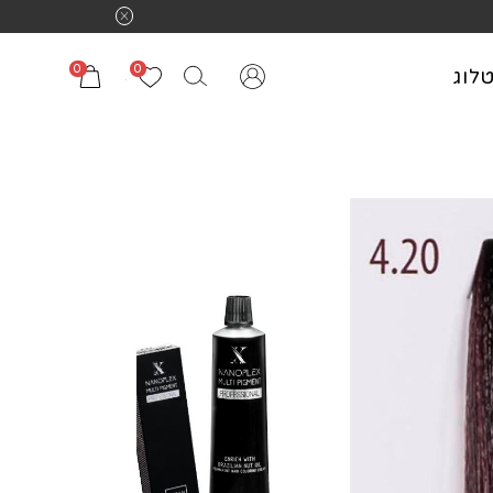
0
0
לוג