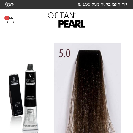
שִׂים
משלוח חינם בקניה מעל 199 ₪
לֵב:
בְּאֲתָר
0
זֶה
מֻפְעֶלֶת
מַעֲרֶכֶת
נָגִישׁ
בִּקְלִיק
הַמְּסַיַּעַת
לִנְגִישׁוּת
הָאֲתָר.