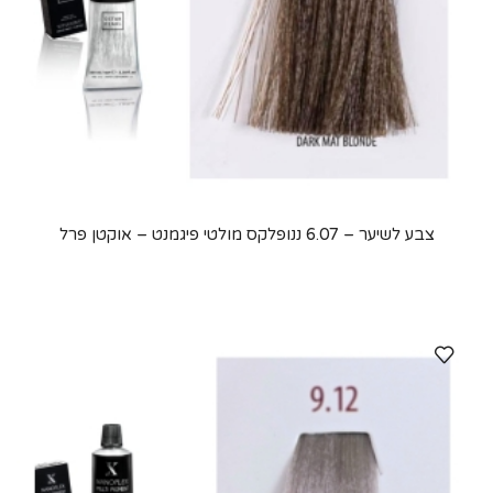
צבע לשיער – 6.07 ננופלקס מולטי פיגמנט – אוקטן פרל