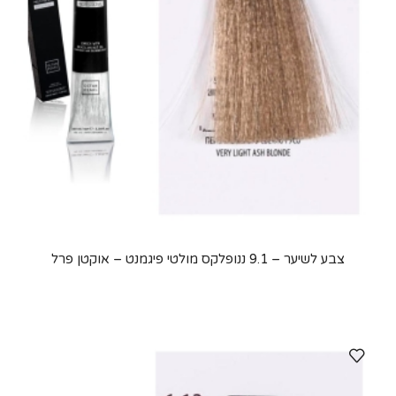
צבע לשיער – 9.1 ננופלקס מולטי פיגמנט – אוקטן פרל