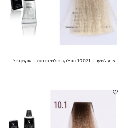
צבע לשיער – 10.021 ננופלקס מולטי פיגמנט – אוקטן פרל