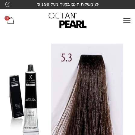
שִׂים
משלוח חינם בקניה מעל 199 ₪
לֵב:
בְּאֲתָר
0
זֶה
מֻפְעֶלֶת
מַעֲרֶכֶת
נָגִישׁ
בִּקְלִיק
הַמְּסַיַּעַת
לִנְגִישׁוּת
הָאֲתָר.