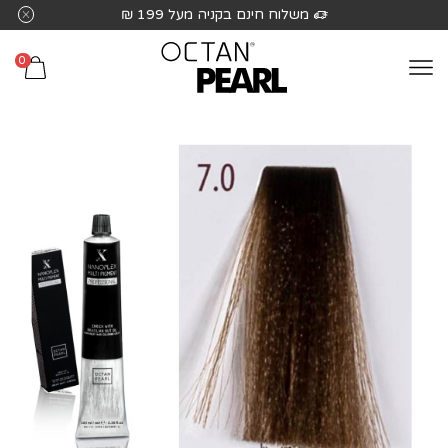
שִׂים
משלוח חינם בקניה מעל 199 ₪
לֵב:
בְּאֲתָר
0
זֶה
מֻפְעֶלֶת
מַעֲרֶכֶת
נָגִישׁ
בִּקְלִיק
הַמְּסַיַּעַת
לִנְגִישׁוּת
הָאֲתָר.