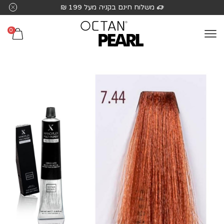
שִׂים
משלוח חינם בקניה מעל 199 ₪
לֵב:
בְּאֲתָר
0
זֶה
מֻפְעֶלֶת
מַעֲרֶכֶת
נָגִישׁ
בִּקְלִיק
הַמְּסַיַּעַת
לִנְגִישׁוּת
הָאֲתָר.