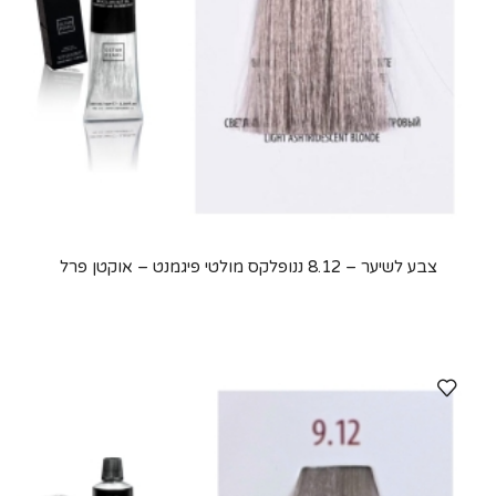
צבע לשיער – 8.12 ננופלקס מולטי פיגמנט – אוקטן פרל