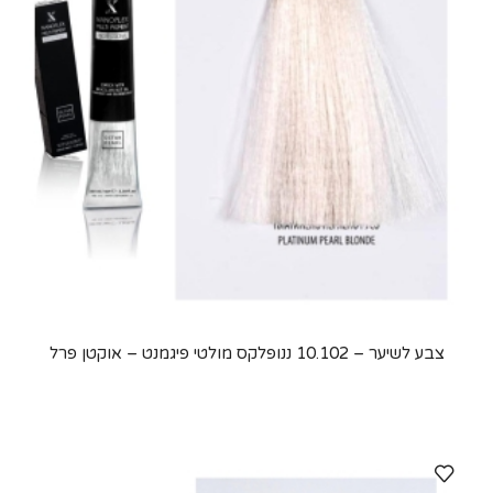
צבע לשיער – 10.102 ננופלקס מולטי פיגמנט – אוקטן פרל