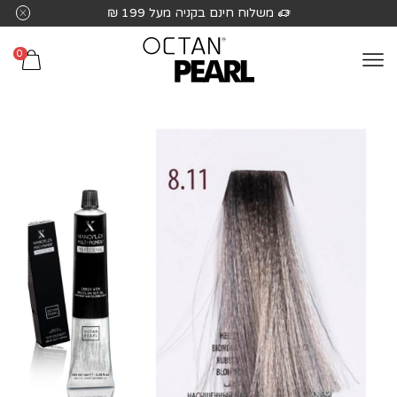
שִׂים
משלוח חינם בקניה מעל 199 ₪
לֵב:
בְּאֲתָר
0
זֶה
מֻפְעֶלֶת
מַעֲרֶכֶת
נָגִישׁ
בִּקְלִיק
הַמְּסַיַּעַת
לִנְגִישׁוּת
הָאֲתָר.