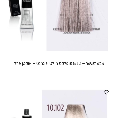
צבע לשיער – 8.12 ננופלקס מולטי פיגמנט – אוקטן פרל