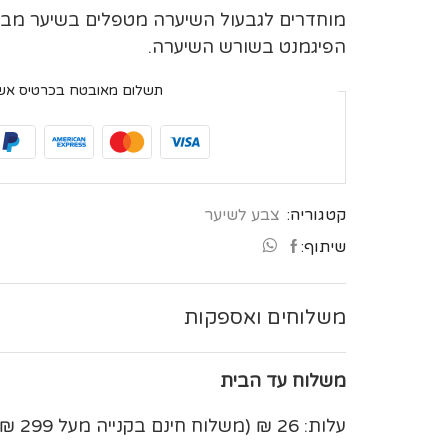
בְּתוֹכְנַת
מוחדרים לגבעול השיערה מטפלים בשיער מבפנ
קוֹרֵא־מָסָךְ;
הפיגמנט בשורש השיערה.
לְחַץ
Control-
תשלום מאובטח בכרטיס אש
F10
לִפְתִיחַת
תַּפְרִיט
נְגִישׁוּת.
קטגוריה:
צבע לשיער
שיתוף:
משלוחים ואספקות
משלוח עד הבית
עלות: 26 ₪ (משלוח חינם בקנייה מעל 299 ₪)