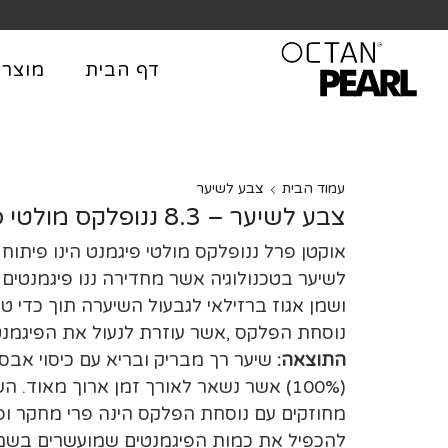
שִׂים
לֵב:
בְּאֲתָר
דף הבית
מוצרי
זֶה
מֻפְעֶלֶת
מַעֲרֶכֶת
נָגִישׁ
בִּקְלִיק
עמוד הבית
צבע לשיער
הַמְּסַיַּעַת
צבע לשיער – 8.3 ננופלקס מולטי פיגמנט – אוקטן פרל
לִנְגִישׁוּת
אוקטן פרל ננופלקס מולטי פיגמנט הינו פיתוח
הָאֲתָר.
לשיער בטכנולוגיה אשר מחדירה ננו פיגמנטים 
לְחַץ
ושמן אגוז ברזילאי לגבעול השיערה תוך כדי ט
Control-
נוסחת הפלקס ,אשר עוזרת לנעול את הפיגמנט
F11
התוצאה:
שיער רך מבריק ובריא עם כיסוי אבס
לְהַתְאָמַת
הָאֲתָר
(100%) אשר נשאר לאורך זמן ארוך מאוד. ה
לְעִוְורִים
מחוזקים עם נוסחת הפלקס הינה פרי מחקר ופ
הַמִּשְׁתַּמְּשִׁים
להכפיל את כמות הפיגמנטים שמועשרים בשמן