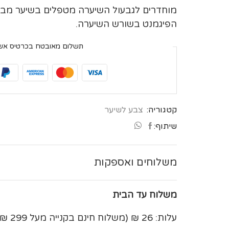
בְּתוֹכְנַת
מוחדרים לגבעול השיערה מטפלים בשיער מבפנ
קוֹרֵא־מָסָךְ;
הפיגמנט בשורש השיערה.
לְחַץ
Control-
תשלום מאובטח בכרטיס אש
F10
לִפְתִיחַת
תַּפְרִיט
נְגִישׁוּת.
קטגוריה:
צבע לשיער
שיתוף:
משלוחים ואספקות
משלוח עד הבית
עלות: 26 ₪ (משלוח חינם בקנייה מעל 299 ₪)