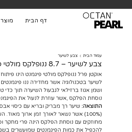
שִׂים
לֵב:
בְּאֲתָר
דף הבית
מוצרי
זֶה
מֻפְעֶלֶת
מַעֲרֶכֶת
נָגִישׁ
בִּקְלִיק
עמוד הבית
צבע לשיער
הַמְּסַיַּעַת
צבע לשיער – 8.7 ננופלקס מולטי פיגמנט – אוקטן פרל
לִנְגִישׁוּת
אוקטן פרל ננופלקס מולטי פיגמנט הינו פיתוח
הָאֲתָר.
לשיער בטכנולוגיה אשר מחדירה ננו פיגמנטים 
לְחַץ
ושמן אגוז ברזילאי לגבעול השיערה תוך כדי ט
Control-
נוסחת הפלקס ,אשר עוזרת לנעול את הפיגמנט
F11
התוצאה:
שיער רך מבריק ובריא עם כיסוי אבס
לְהַתְאָמַת
הָאֲתָר
(100%) אשר נשאר לאורך זמן ארוך מאוד. ה
לְעִוְורִים
מחוזקים עם נוסחת הפלקס הינה פרי מחקר ופ
הַמִּשְׁתַּמְּשִׁים
להכפיל את כמות הפיגמנטים שמועשרים בשמן