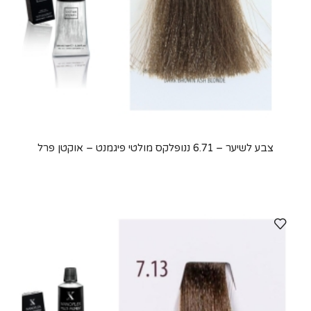
צבע לשיער – 6.71 ננופלקס מולטי פיגמנט – אוקטן פרל