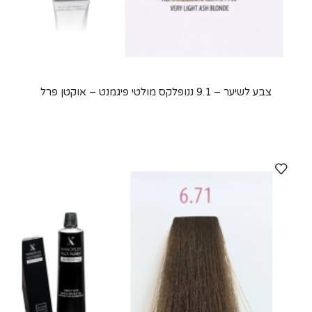
צבע לשיער – 9.1 ננופלקס מולטי פיגמנט – אוקטן פרל