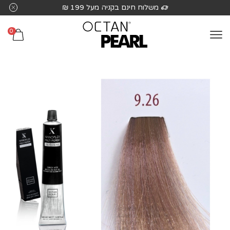
שִׂים
משלוח חינם בקניה מעל 199 ₪
לֵב:
בְּאֲתָר
0
זֶה
מֻפְעֶלֶת
מַעֲרֶכֶת
נָגִישׁ
בִּקְלִיק
הַמְּסַיַּעַת
לִנְגִישׁוּת
הָאֲתָר.