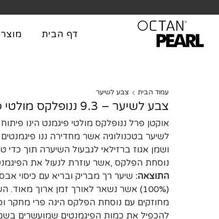
שִׂים
לֵב:
בְּאֲתָר
דף הבית
מוצרי
זֶה
מֻפְעֶלֶת
מַעֲרֶכֶת
נָגִישׁ
בִּקְלִיק
עמוד הבית
צבע לשיער
הַמְּסַיַּעַת
צבע לשיער – 9.3 ננופלקס מולטי פיגמנט – אוקטן פרל
לִנְגִישׁוּת
אוקטן פרל ננופלקס מולטי פיגמנט הינו פיתוח
הָאֲתָר.
לשיער בטכנולוגיה אשר מחדירה ננו פיגמנטים 
לְחַץ
ושמן אגוז ברזילאי לגבעול השיערה תוך כדי ט
Control-
נוסחת הפלקס ,אשר עוזרת לנעול את הפיגמנט
F11
התוצאה:
שיער רך מבריק ובריא עם כיסוי אבס
לְהַתְאָמַת
הָאֲתָר
(100%) אשר נשאר לאורך זמן ארוך מאוד. ה
לְעִוְורִים
מחוזקים עם נוסחת הפלקס הינה פרי מחקר ופ
הַמִּשְׁתַּמְּשִׁים
להכפיל את כמות הפיגמנטים שמועשרים בשמן