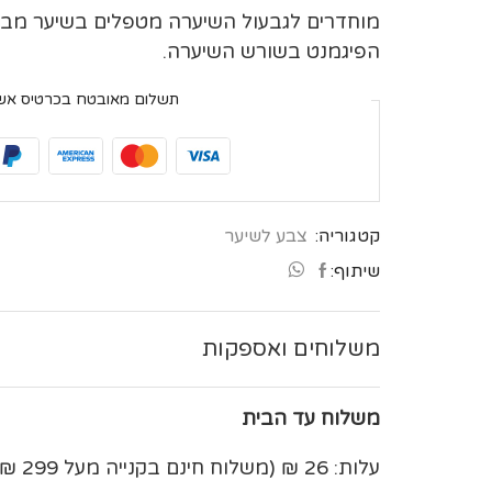
בְּתוֹכְנַת
מוחדרים לגבעול השיערה מטפלים בשיער מבפנ
קוֹרֵא־מָסָךְ;
הפיגמנט בשורש השיערה.
לְחַץ
Control-
תשלום מאובטח בכרטיס אש
F10
לִפְתִיחַת
תַּפְרִיט
נְגִישׁוּת.
קטגוריה:
צבע לשיער
שיתוף:
משלוחים ואספקות
משלוח עד הבית
עלות: 26 ₪ (משלוח חינם בקנייה מעל 299 ₪)