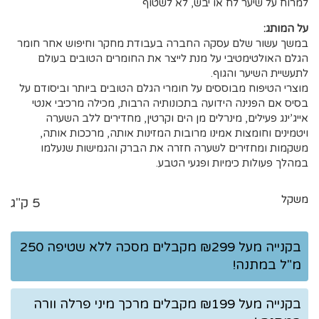
למרוח על שיער לח או יבש, לא לשטוף
על המותג:
במשך עשור שלם עסקה החברה בעבודת מחקר וחיפוש אחר חומר
הגלם האולטימטיבי על מנת לייצר את החומרים הטובים בעולם
לתעשיית השיער והגוף.
מוצרי הטיפוח מבוססים על חומרי הגלם הטובים ביותר וביסודם על
בסיס אם הפנינה הידועה בתכונותיה הרבות, מכילה מרכיבי אנטי
אייג’ינג פעילים, מינרלים מן הים וקרטין, מחדירים ללב השערה
ויטמינים וחומצות אמינו מרובות המזינות אותה, מרככות אותה,
משקמות ומחזירים לשערה חזרה את הברק והגמישות שנעלמו
במהלך פעולות כימיות ופגעי הטבע.
משקל
5 ק"ג
בקנייה מעל ₪299 מקבלים מסכה ללא שטיפה 250
מ"ל במתנה!
בקנייה מעל ₪199 מקבלים מרכך מיני פרלה וורה