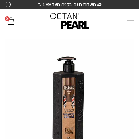
שִׂים
משלוח חינם בקניה מעל 199 ₪
לֵב:
בְּאֲתָר
0
זֶה
מֻפְעֶלֶת
מַעֲרֶכֶת
נָגִישׁ
בִּקְלִיק
הַמְּסַיַּעַת
לִנְגִישׁוּת
הָאֲתָר.