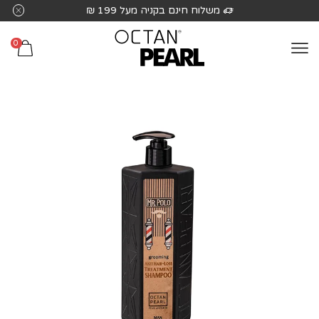
שִׂים
משלוח חינם בקניה מעל 199 ₪
לֵב:
בְּאֲתָר
0
זֶה
מֻפְעֶלֶת
מַעֲרֶכֶת
נָגִישׁ
בִּקְלִיק
הַמְּסַיַּעַת
לִנְגִישׁוּת
הָאֲתָר.