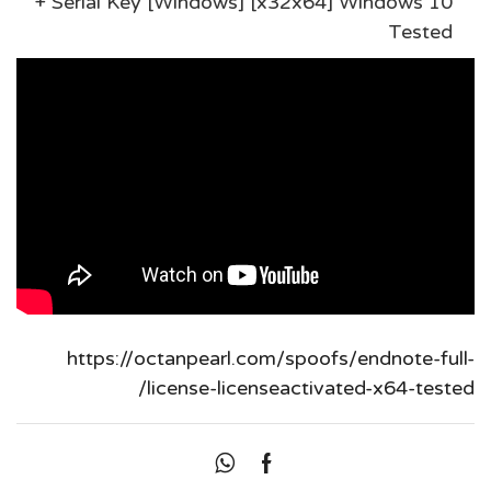
+ Serial Key [Windows] [x32x64] Windows 10
Tested
https://octanpearl.com/spoofs/endnote-full-
license-licenseactivated-x64-tested/