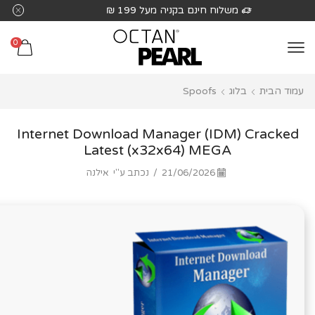
שִׂים
ל 199 ₪
משלוח חינם בקניה מעל 199
לֵב:
בְּאֲתָר
0
זֶה
מֻפְעֶלֶת
עמוד הבית
בלוג
Spoofs
מַעֲרֶכֶת
נָגִישׁ
בִּקְלִיק
Internet Download Manager (IDM) Cracked
הַמְּסַיַּעַת
Latest (x32x64) MEGA
לִנְגִישׁוּת
21/06/2026
/
נכתב ע"י
אילנה
הָאֲתָר.