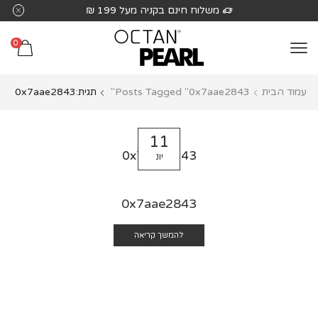
שִׂים
משלוח חינם בקניה מעל 199 ₪
לֵב:
בְּאֲתָר
0
זֶה
מֻפְעֶלֶת
עמוד הבית
Posts Tagged "0x7aae2843"
תגית:0x7aae2843
מַעֲרֶכֶת
נָגִישׁ
בִּקְלִיק
11
הַמְּסַיַּעַת
0x7aae2843
יונ
לִנְגִישׁוּת
הָאֲתָר.
0x7aae2843
להמשך קריאה