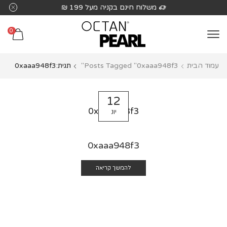
שִׂים
משלוח חינם בקניה מעל 199 ₪
לֵב:
בְּאֲתָר
0
זֶה
מֻפְעֶלֶת
עמוד הבית
Posts Tagged "0xaaa948f3"
תגית:0xaaa948f3
מַעֲרֶכֶת
נָגִישׁ
בִּקְלִיק
12
הַמְּסַיַּעַת
0xaaa948f3
יונ
לִנְגִישׁוּת
הָאֲתָר.
0xaaa948f3
להמשך קריאה