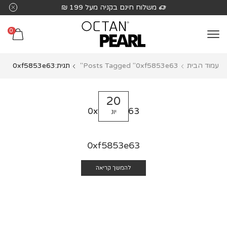
שִׂים
משלוח חינם בקניה מעל 199 ₪
לֵב:
בְּאֲתָר
0
זֶה
מֻפְעֶלֶת
עמוד הבית
Posts Tagged "0xf5853e63"
תגית:0xf5853e63
מַעֲרֶכֶת
נָגִישׁ
בִּקְלִיק
20
הַמְּסַיַּעַת
0xf5853e63
יונ
לִנְגִישׁוּת
הָאֲתָר.
0xf5853e63
להמשך קריאה