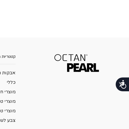
בְּתוֹכְנַת
קוֹרֵא־מָסָךְ;
לְחַץ
Control-
F10
לִפְתִיחַת
תַּפְרִיט
נְגִישׁוּת.
קטגוריות 
אבקות ה
כללי
נגישות
מוצרי ח
מוצרי טי
מוצרי ט
צבע לשי