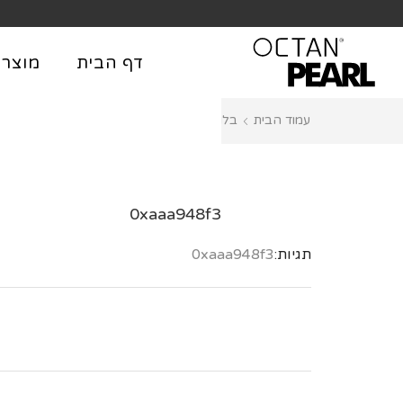
שִׂים
לֵב:
בְּאֲתָר
דף הבית
מוצרי
זֶה
מֻפְעֶלֶת
עמוד הבית
בלוג
ללא קטגוריה
מַעֲרֶכֶת
נָגִישׁ
בִּקְלִיק
הַמְּסַיַּעַת
לִנְגִישׁוּת
0xaaa948f3
הָאֲתָר.
תגיות:
0xaaa948f3
לְחַץ
Control-
F11
לְהַתְאָמַת
הָאֲתָר
לְעִוְורִים
הַמִּשְׁתַּמְּשִׁים