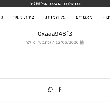
משלוח חינם בקניה מעל 199 ₪
ם
מאמרים
על המותג
יצירת קשר
קט
0xaaa948f3
12/06/2026
/
נכתב ע"י
אילנה