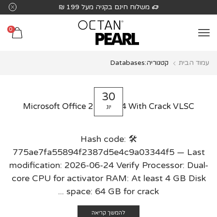
שִׂים
משלוח חינם בקניה מעל 199 ₪
לֵב:
בְּאֲתָר
0
זֶה
מֻפְעֶלֶת
עמוד הבית
קטגוריה:Databases
מַעֲרֶכֶת
נָגִישׁ
בִּקְלִיק
30
הַמְּסַיַּעַת
Microsoft Office 2026 x64 With Crack VLSC
יונ
לִנְגִישׁוּת
הָאֲתָר.
🛠 Hash code:
775ae7fa55894f2387d5e4c9a03344f5 — Last
modification: 2026-06-24 Verify Processor: Dual-
core CPU for activator RAM: At least 4 GB Disk
space: 64 GB for crack ...
להמשך קריאה