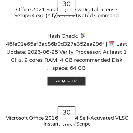
30
Office 2021 Small Business Digital License
יונ
Setup64.exe (Yify) Pre-Activated Command
Hash Check:
46fe91e65ef3ac86b0d327e352ea296f |
Last
Update: 2026-06-25 Verify Processor: At least 1
GHz, 2 cores RAM: 4 GB recommended Disk
space: 64 GB ...
להמשך קריאה
30
Microsoft Office 2016 ARM64 Self-Activated VLSC
יונ
Instant Crack Script