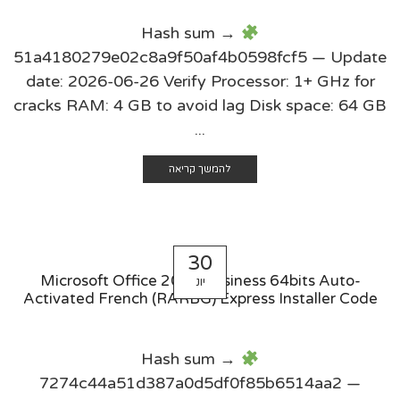
Hash sum →
51a4180279e02c8a9f50af4b0598fcf5 — Update
date: 2026-06-26 Verify Processor: 1+ GHz for
cracks RAM: 4 GB to avoid lag Disk space: 64 GB
...
להמשך קריאה
30
Microsoft Office 2026 Business 64bits Auto-
יונ
Activated French (RARBG) Express Installer Code
Hash sum →
7274c44a51d387a0d5df0f85b6514aa2 —