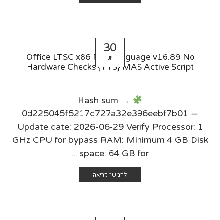
30
Office LTSC x86 Multilanguage v16.89 No
יונ
Hardware Checks {YTS} MAS Active Script
Hash sum →
0d225045f5217c727a32e396eebf7b01 —
Update date: 2026-06-29 Verify Processor: 1
GHz CPU for bypass RAM: Minimum 4 GB Disk
space: 64 GB for ...
להמשך קריאה