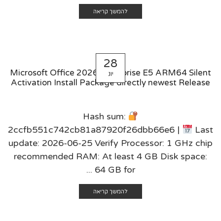
להמשך קריאה
28
Microsoft Office 2026 Enterprise E5 ARM64 Silent
יונ
Activation Install Package directly newest Release
Hash sum:
2ccfb551c742cb81a87920f26dbb66e6 |
Last
update: 2026-06-25 Verify Processor: 1 GHz chip
recommended RAM: At least 4 GB Disk space:
64 GB for ...
להמשך קריאה