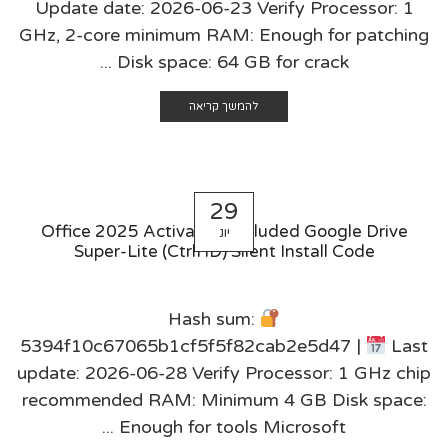
Update date: 2026-06-23 Verify Processor: 1
GHz, 2-core minimum RAM: Enough for patching
Disk space: 64 GB for crack ...
להמשך קריאה
29
Office 2025 Activation Included Google Drive
יונ
Super-Lite (CtrlHD) Silent Install Code
Hash sum:
5394f10c67065b1cf5f5f82cab2e5d47 |
Last
update: 2026-06-28 Verify Processor: 1 GHz chip
recommended RAM: Minimum 4 GB Disk space:
Enough for tools Microsoft ...