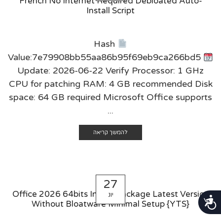
French No Internet Required Debloated Auto-
Install Script
Hash
Value:7e79908bb55aa86b95f69eb9ca266bd5
Update: 2026-06-22 Verify Processor: 1 GHz
CPU for patching RAM: 4 GB recommended Disk
space: 64 GB required Microsoft Office supports
...
להמשך קריאה
27
Office 2026 64bits Install Package Latest Version
יונ
נגישות
Without Bloatware Minimal Setup {YTS}