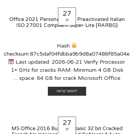
27
Office 2021 Personal 64 bit Preactivated Italian
יונ
ISO 27001 Compliant Super-Lite {RARBG}
Hash
checksum:87c5daf04fdbba9b9d8a07486f85a04e
Last updated: 2026-06-21 Verify Processor:
1+ GHz for cracks RAM: Minimum 4 GB Disk
space: 64 GB for crack Microsoft Office ...
להמשך קריאה
27
MS Office 2016 Business Basic 32 bit Cracked
יונ