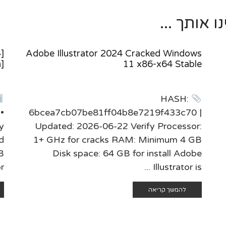
 אותך ...
]
Adobe Illustrator 2024 Cracked Windows
]
11 x86-x64 Stable
HASH:
•
6bcea7cb07be81ff04b8e7219f433c70 |
y
Updated: 2026-06-22 Verify Processor:
d
1+ GHz for cracks RAM: Minimum 4 GB
B
Disk space: 64 GB for install Adobe
...
Illustrator is ...
להמשך קריאה