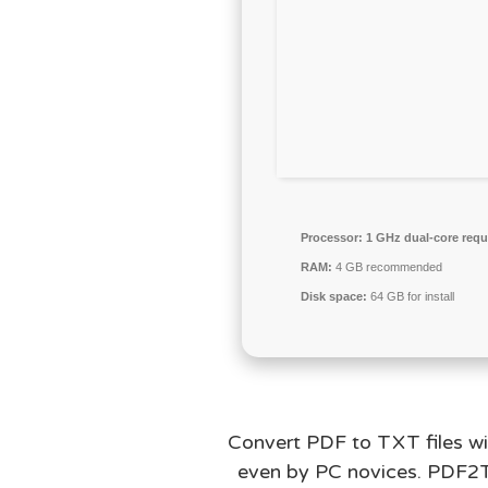
Processor:
1 GHz dual-core requ
RAM:
4 GB recommended
Disk space:
64 GB for install
Convert PDF to TXT files wit
even by PC novices. PDF2TX