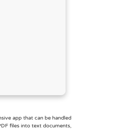
בְּתוֹכְנַת
קוֹרֵא־מָסָךְ;
לְחַץ
Control-
F10
לִפְתִיחַת
תַּפְרִיט
נְגִישׁוּת.
ensive app that can be handled
DF files into text documents,