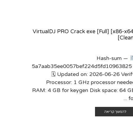
s] [x32-
VirtualDJ PRO Crack exe [Full] [x86-x64
] [Final]
[Clean
ksum:
Hash-sum —
df335 •
5a7aab35ee0057bef224d5fd10963825 
7 Verify
🗓 Updated on: 2026-06-26 Verif
res RAM:
Processor: 1 GHz processor neede
ired: 64
RAM: 4 GB for keygen Disk space: 64 G
...
for 
להמשך קריאה
להמשך 