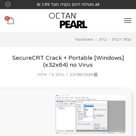
שִׂים
משלוח חינם בקניה מעל 199 ₪
לֵב:
בְּאֲתָר
0
זֶה
מֻפְעֶלֶת
עמוד הבית
בלוג
Hacksers
מַעֲרֶכֶת
נָגִישׁ
בִּקְלִיק
SecureCRT Crack + Portable [Windows]
הַמְּסַיַּעַת
(x32x64) no Virus
לִנְגִישׁוּת
23/06/2026
/
נכתב ע"י
אילנה
הָאֲתָר.