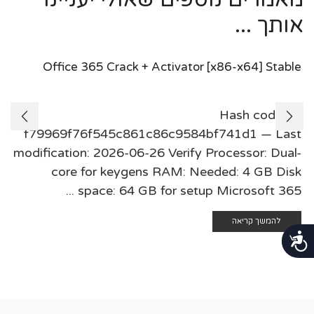
אותך ...
Office 365 Crack + Activator [x86-x64] Stable
🛠 Hash code:
f79969f76f545c861c86c9584bf741d1 — Last
modification: 2026-06-26 Verify Processor: Dual-
core for keygens RAM: Needed: 4 GB Disk
space: 64 GB for setup Microsoft 365 ...
להמשך קריאה
נגישות