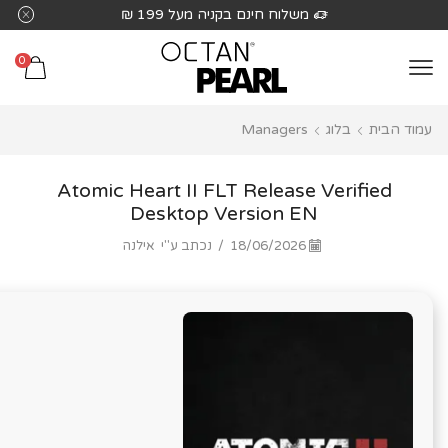
שִׂים
משלוח חינם בקניה מעל 199 ₪
לֵב:
בְּאֲתָר
0
זֶה
מֻפְעֶלֶת
עמוד הבית
בלוג
Managers
מַעֲרֶכֶת
נָגִישׁ
בִּקְלִיק
Atomic Heart II FLT Release Verified
הַמְּסַיַּעַת
Desktop Version EN
לִנְגִישׁוּת
18/06/2026
/
נכתב ע"י
אילנה
הָאֲתָר.