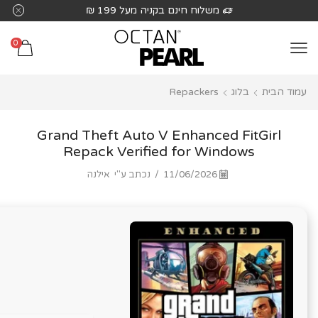
שִׂים
משלוח חינם בקניה מעל 199 ₪
לֵב:
בְּאֲתָר
0
זֶה
מֻפְעֶלֶת
עמוד הבית
בלוג
Repackers
מַעֲרֶכֶת
נָגִישׁ
בִּקְלִיק
Grand Theft Auto V Enhanced FitGirl
הַמְּסַיַּעַת
Repack Verified for Windows
לִנְגִישׁוּת
11/06/2026
/
נכתב ע"י
אילנה
הָאֲתָר.