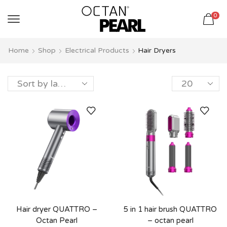
שִׂים
0
לֵב:
בְּאֲתָר
זֶה
Home
Shop
Electrical Products
Hair Dryers
מֻפְעֶלֶת
מַעֲרֶכֶת
נָגִישׁ
בִּקְלִיק
הַמְּסַיַּעַת
לִנְגִישׁוּת
הָאֲתָר.
Hair dryer QUATTRO –
5 in 1 hair brush QUATTRO
Octan Pearl
– octan pearl