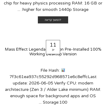
chip for heavy physics processing RAM: 16 GB or
higher for smooth 1440p Storage: ...
להמשך קריאה
11
Mass Effect Legendary Edition Pre-Installed 100%
יונ
Working Desktop Version
File Hash:
7f3c61ea937c55292d968571e6c8effcLast
update: 2026-06-05 Verify CPU: modern
architecture (Zen 3 / Alder Lake minimum) RAM:
enough space for background apps and OS
Storage:100 ...