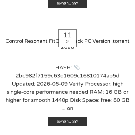
להמשך קריאה
11
Control Resonant FitGirl Repack PC Version .torrent
יונ
2026
HASH:
2bc982f7159c63d1609c16810174ab5d
Updated: 2026-06-09 Verify Processor: high
single-core performance needed RAM: 16 GB or
higher for smooth 1440p Disk Space: free: 80 GB
on ...
להמשך קריאה