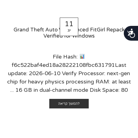
11
Grand Theft Auto V Enhanced FitGirl Repack
יונ
נגישות
Verified for Windows
File Hash:
f6c522baf4ed18a28222108fbc631791Last
update: 2026-06-10 Verify Processor: next-gen
chip for heavy physics processing RAM: at least
16 GB in dual-channel mode Disk Space: 80 ...
להמשך קריאה